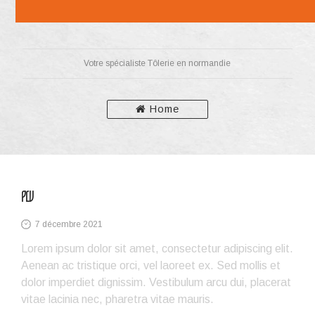
Votre spécialiste Tôlerie en normandie
Home
PLV
7 décembre 2021
Lorem ipsum dolor sit amet, consectetur adipiscing elit.
Aenean ac tristique orci, vel laoreet ex. Sed mollis et
dolor imperdiet dignissim. Vestibulum arcu dui, placerat
vitae lacinia nec, pharetra vitae mauris.